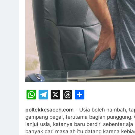
WhatsApp
Telegram
X
Threads
Share
poltekkesaceh.com
– Usia boleh nambah, ta
gampang pegal, terutama bagian punggung. G
lanjut usia, katanya baru berdiri sebentar a
banyak dari masalah itu datang karena kebias