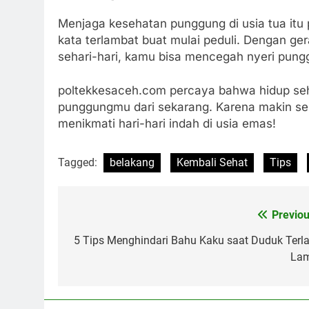
Menjaga kesehatan punggung di usia tua itu 
kata terlambat buat mulai peduli. Dengan ger
sehari-hari, kamu bisa mencegah nyeri pung
poltekkesaceh.com percaya bahwa hidup seha
punggungmu dari sekarang. Karena makin se
menikmati hari-hari indah di usia emas!
Tagged:
belakang
Kembali Sehat
Tips
Previou
Navigasi
pos
5 Tips Menghindari Bahu Kaku saat Duduk Terla
La