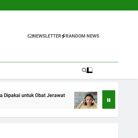
NEWSLETTER
RANDOM NEWS
Obat Jerawat
5 Langkah Awal untuk Mengena
1 Tahun Ago