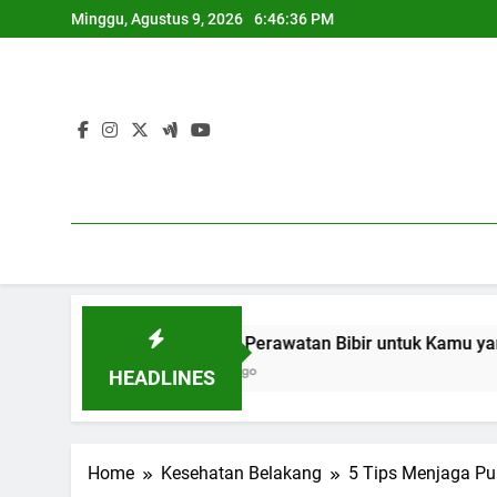
Skip
Minggu, Agustus 9, 2026
6:46:37 PM
to
content
10 Tips Perawatan Bibir untuk Kamu yang Suka Pakai Li
1 Tahun Ago
HEADLINES
Home
Kesehatan Belakang
5 Tips Menjaga Pu