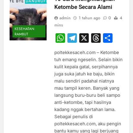
Ketombe Secara Alami
admin
1 tahun ago
0
4
mins
KESEHATAN
RAMBUT
WhatsApp
Telegram
X
Thread
Sha
poltekkesaceh.com – Ketombe
tuh emang ngeselin. Selain bikin
kulit kepala gatal, serpihannya
juga suka jatuh ke baju, bikin
malu sendiri padahal niatnya
mau tampil keren. Banyak yang
langsung buru-buru beli sampo
anti-ketombe, tapi hasilnya
kadang nggak bertahan lama.
Sebagai penulis di
poltekkesaceh.com, aku pengin
bantu kamu yang lagi berjuang