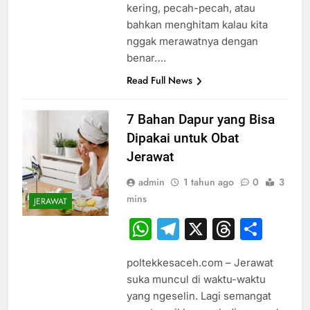
kering, pecah-pecah, atau
bahkan menghitam kalau kita
nggak merawatnya dengan
benar….
Read Full News
7 Bahan Dapur yang Bisa
Dipakai untuk Obat
Jerawat
admin
1 tahun ago
0
3
mins
JERAWAT
WhatsApp
Telegram
X
Thread
Sha
poltekkesaceh.com – Jerawat
suka muncul di waktu-waktu
yang ngeselin. Lagi semangat