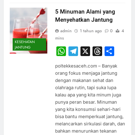
5 Minuman Alami yang
Menyehatkan Jantung
admin
1 tahun ago
0
4
mins
KESEHATAN
JANTUNG
WhatsApp
Telegram
X
Thread
Sha
poltekkesaceh.com – Banyak
orang fokus menjaga jantung
dengan makanan sehat dan
olahraga rutin, tapi suka lupa
kalau apa yang kita minum juga
punya peran besar. Minuman
yang kita konsumsi sehari-hari
bisa bantu memperkuat jantung,
melancarkan sirkulasi darah, dan
bahkan menurunkan tekanan