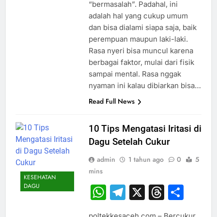
“bermasalah”. Padahal, ini
adalah hal yang cukup umum
dan bisa dialami siapa saja, baik
perempuan maupun laki-laki.
Rasa nyeri bisa muncul karena
berbagai faktor, mulai dari fisik
sampai mental. Rasa nggak
nyaman ini kalau dibiarkan bisa…
Read Full News
10 Tips Mengatasi Iritasi di
Dagu Setelah Cukur
admin
1 tahun ago
0
5
mins
KESEHATAN
DAGU
WhatsApp
Telegram
X
Thread
Sha
poltekkesaceh.com – Bercukur