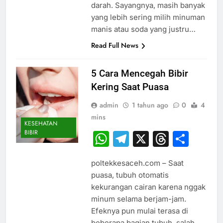
darah. Sayangnya, masih banyak
yang lebih sering milih minuman
manis atau soda yang justru…
Read Full News
5 Cara Mencegah Bibir
Kering Saat Puasa
admin
1 tahun ago
0
4
mins
KESEHATAN
BIBIR
WhatsApp
Telegram
X
Thread
Sha
poltekkesaceh.com – Saat
puasa, tubuh otomatis
kekurangan cairan karena nggak
minum selama berjam-jam.
Efeknya pun mulai terasa di
beberapa bagian tubuh, salah