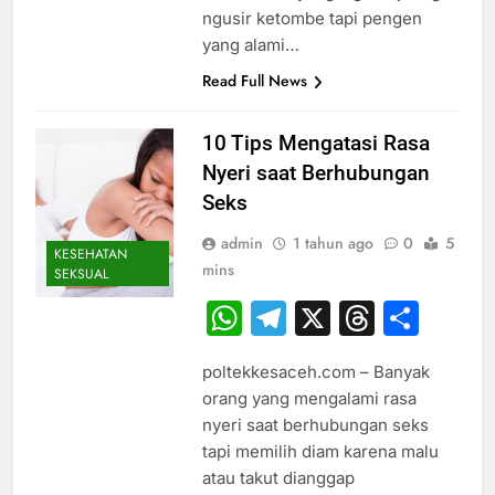
ngusir ketombe tapi pengen
yang alami…
Read Full News
10 Tips Mengatasi Rasa
Nyeri saat Berhubungan
Seks
admin
1 tahun ago
0
5
KESEHATAN
mins
SEKSUAL
WhatsApp
Telegram
X
Thread
Sha
poltekkesaceh.com – Banyak
orang yang mengalami rasa
nyeri saat berhubungan seks
tapi memilih diam karena malu
atau takut dianggap