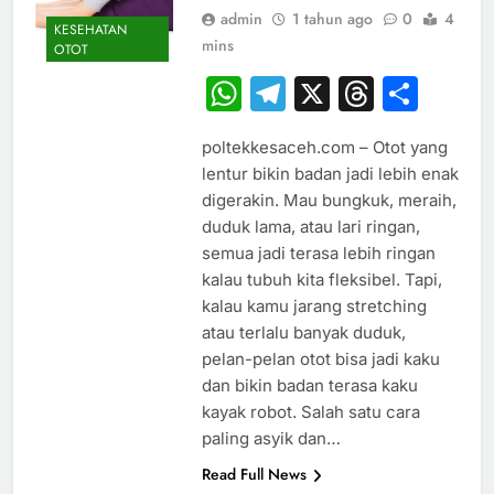
admin
1 tahun ago
0
4
KESEHATAN
mins
OTOT
WhatsApp
Telegram
X
Thread
Sha
poltekkesaceh.com – Otot yang
lentur bikin badan jadi lebih enak
digerakin. Mau bungkuk, meraih,
duduk lama, atau lari ringan,
semua jadi terasa lebih ringan
kalau tubuh kita fleksibel. Tapi,
kalau kamu jarang stretching
atau terlalu banyak duduk,
pelan-pelan otot bisa jadi kaku
dan bikin badan terasa kaku
kayak robot. Salah satu cara
paling asyik dan…
Read Full News