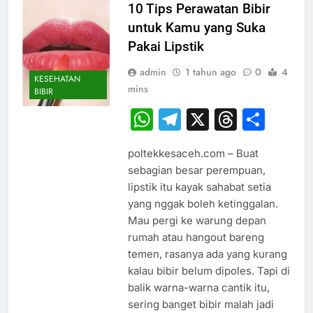
10 Tips Perawatan Bibir
untuk Kamu yang Suka
Pakai Lipstik
admin
1 tahun ago
0
4
KESEHATAN
mins
BIBIR
WhatsApp
Telegram
X
Thread
Sha
poltekkesaceh.com – Buat
sebagian besar perempuan,
lipstik itu kayak sahabat setia
yang nggak boleh ketinggalan.
Mau pergi ke warung depan
rumah atau hangout bareng
temen, rasanya ada yang kurang
kalau bibir belum dipoles. Tapi di
balik warna-warna cantik itu,
sering banget bibir malah jadi