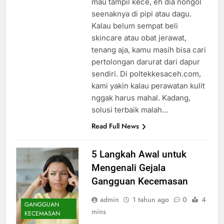
mau tampil kece, eh dia nongol
seenaknya di pipi atau dagu.
Kalau belum sempat beli
skincare atau obat jerawat,
tenang aja, kamu masih bisa cari
pertolongan darurat dari dapur
sendiri. Di poltekkesaceh.com,
kami yakin kalau perawatan kulit
nggak harus mahal. Kadang,
solusi terbaik malah…
Read Full News
5 Langkah Awal untuk
Mengenali Gejala
Gangguan Kecemasan
admin
1 tahun ago
0
4
GANGGUAN
mins
KECEMASAN