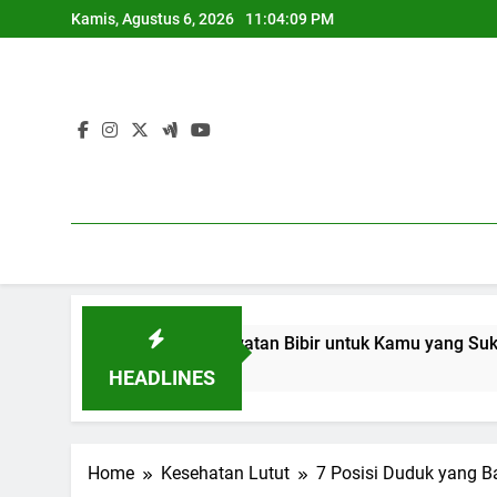
Skip
Kamis, Agustus 6, 2026
11:04:10 PM
to
content
10 Tips Perawatan Bibir untuk Kamu yang Suka Pakai Lipstik
1 Tahun Ago
HEADLINES
Home
Kesehatan Lutut
7 Posisi Duduk yang B