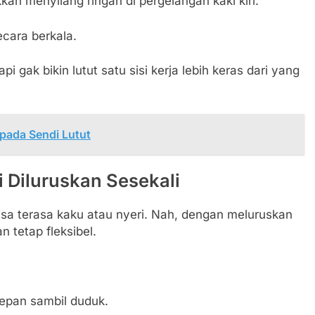
kkan menyilang ringan di pergelangan kaki kiri.
ecara berkala.
api gak bikin lutut satu sisi kerja lebih keras dari yang
pada Sendi Lutut
 Diluruskan Sesekali
isa terasa kaku atau nyeri. Nah, dengan meluruskan
n tetap fleksibel.
depan sambil duduk.