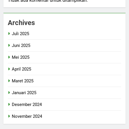
Tidak ada komentar untuk ditampilkan.
Archives
Juli 2025
Juni 2025
Mei 2025
April 2025
Maret 2025
Januari 2025
Desember 2024
November 2024