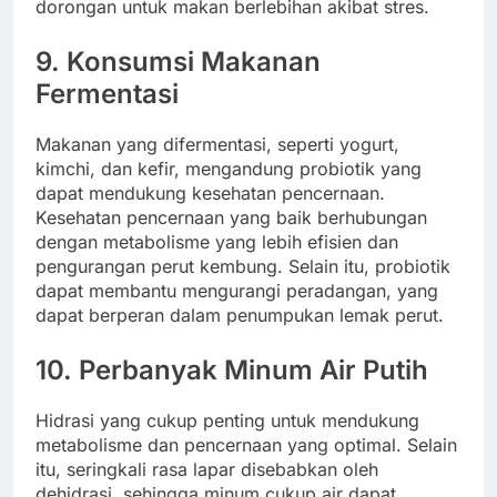
dorongan untuk makan berlebihan akibat stres.
9. Konsumsi Makanan
Fermentasi
Makanan yang difermentasi, seperti yogurt,
kimchi, dan kefir, mengandung probiotik yang
dapat mendukung kesehatan pencernaan.
Kesehatan pencernaan yang baik berhubungan
dengan metabolisme yang lebih efisien dan
pengurangan perut kembung. Selain itu, probiotik
dapat membantu mengurangi peradangan, yang
dapat berperan dalam penumpukan lemak perut.
10. Perbanyak Minum Air Putih
Hidrasi yang cukup penting untuk mendukung
metabolisme dan pencernaan yang optimal. Selain
itu, seringkali rasa lapar disebabkan oleh
dehidrasi, sehingga minum cukup air dapat