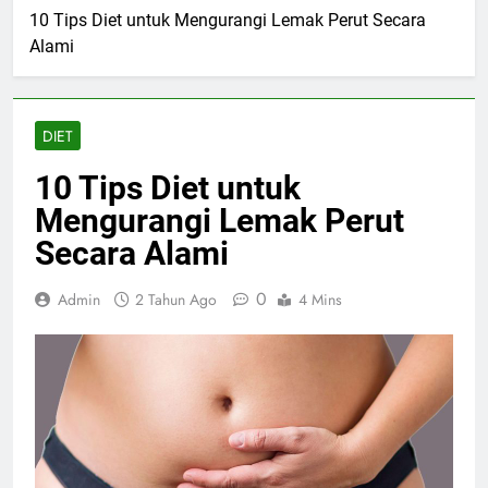
10 Tips Diet untuk Mengurangi Lemak Perut Secara
Alami
DIET
10 Tips Diet untuk
Mengurangi Lemak Perut
Secara Alami
0
Admin
2 Tahun Ago
4 Mins