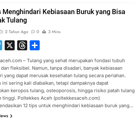
s Menghindari Kebiasaan Buruk yang Bisa
k Tulang
2 Tahun Ago
0
3 Mins
hatsApp
Telegram
X
Threads
Share
saceh.com – Tulang yang sehat merupakan fondasi tubuh
 dan fleksibel. Namun, tanpa disadari, banyak kebiasaan
ri yang dapat merusak kesehatan tulang secara perlahan.
 ini sering kali diabaikan, tetapi dampaknya dapat
an keropos tulang, osteoporosis, hingga risiko patah tulang
h tinggi. Poltekkes Aceh (poltekkesaceh.com)
ndasikan 12 tips untuk menghindari kebiasaan buruk yang…
News