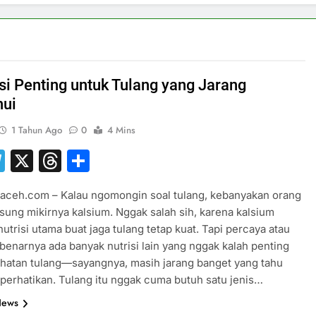
isi Penting untuk Tulang yang Jarang
hui
1 Tahun Ago
0
4 Mins
hatsApp
Telegram
X
Threads
Share
saceh.com – Kalau ngomongin soal tulang, kebanyakan orang
gsung mikirnya kalsium. Nggak salah sih, karena kalsium
trisi utama buat jaga tulang tetap kuat. Tapi percaya atau
benarnya ada banyak nutrisi lain yang nggak kalah penting
hatan tulang—sayangnya, masih jarang banget yang tahu
erhatikan. Tulang itu nggak cuma butuh satu jenis…
News