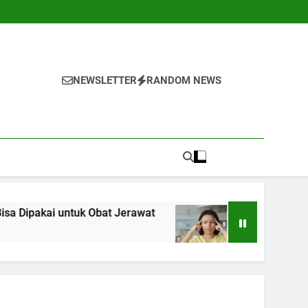
NEWSLETTER
RANDOM NEWS
tuk Obat Jerawat
5 Langkah Awal untuk Men
1 Tahun Ago