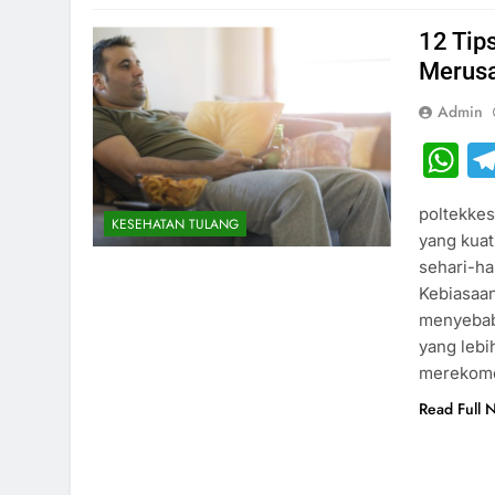
12 Tip
Merusa
Admin
W
poltekke
KESEHATAN TULANG
yang kuat
sehari-ha
Kebiasaan
menyebabk
yang lebi
merekome
Read Full 