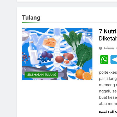
Tulang
7 Nutr
Diketa
Admin
W
poltekke
KESEHATAN TULANG
pasti lan
memang nu
nggak, se
buat kese
atau memp
Read Full 