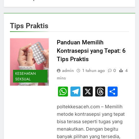
Tips Praktis
Panduan Memilih
Kontrasepsi yang Tepat: 6
Tips Praktis
admin
1 tahun ago
0
4
KESEHATAN
mins
SEKSUAL
WhatsApp
Telegram
X
Thread
Sha
poltekkesaceh.com – Memilih
metode kontrasepsi yang tepat
bisa terasa seperti tugas yang
menakutkan. Dengan begitu
banyak pilihan yang tersedia,