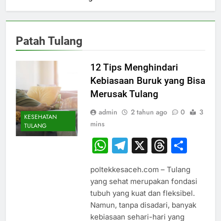
Patah Tulang
12 Tips Menghindari
Kebiasaan Buruk yang Bisa
Merusak Tulang
admin
2 tahun ago
0
3
KESEHATAN
mins
TULANG
WhatsApp
Telegram
X
Thread
Sha
poltekkesaceh.com – Tulang
yang sehat merupakan fondasi
tubuh yang kuat dan fleksibel.
Namun, tanpa disadari, banyak
kebiasaan sehari-hari yang