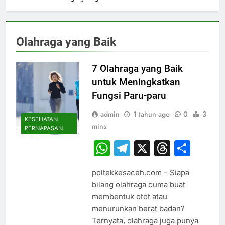
Olahraga yang Baik
7 Olahraga yang Baik
untuk Meningkatkan
Fungsi Paru-paru
admin
1 tahun ago
0
3
KESEHATAN
mins
PERNAPASAN
WhatsApp
Telegram
X
Thread
Sha
poltekkesaceh.com – Siapa
bilang olahraga cuma buat
membentuk otot atau
menurunkan berat badan?
Ternyata, olahraga juga punya