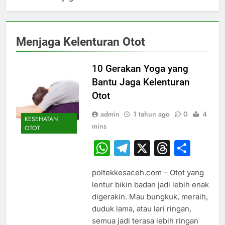
Menjaga Kelenturan Otot
10 Gerakan Yoga yang
Bantu Jaga Kelenturan
Otot
admin
1 tahun ago
0
4
KESEHATAN
mins
OTOT
WhatsApp
Telegram
X
Thread
Sha
poltekkesaceh.com – Otot yang
lentur bikin badan jadi lebih enak
digerakin. Mau bungkuk, meraih,
duduk lama, atau lari ringan,
semua jadi terasa lebih ringan