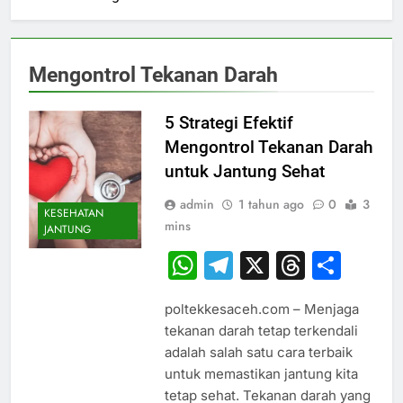
Mengontrol Tekanan Darah
5 Strategi Efektif
Mengontrol Tekanan Darah
untuk Jantung Sehat
admin
1 tahun ago
0
3
KESEHATAN
mins
JANTUNG
WhatsApp
Telegram
X
Thread
Sha
poltekkesaceh.com – Menjaga
tekanan darah tetap terkendali
adalah salah satu cara terbaik
untuk memastikan jantung kita
tetap sehat. Tekanan darah yang