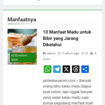
Manfaatnya
10 Manfaat Madu untuk
Bibir yang Jarang
Diketahui
admin
1 tahun ago
0
4
KESEHATAN
mins
BIBIR
WhatsApp
Telegram
X
Thread
Sha
poltekkesaceh.com – Banyak
orang tahu kalau madu bagus
buat tubuh, tapi nggak banyak
yang sadar kalau madu juga
punya segudang manfaat buat