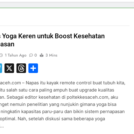
s Yoga Keren untuk Boost Kesehatan
pasan
1 Tahun Ago
0
3 Mins
hatsApp
Telegram
X
Threads
Share
aceh.com – Napas itu kayak remote control buat tubuh kita,
itu salah satu cara paling ampuh buat upgrade kualitas
n. Sebagai editor kesehatan di poltekkesaceh.com, aku
nget nemuin penelitian yang nunjukin gimana yoga bisa
ningkatin kapasitas paru-paru dan bikin sistem pernapasan
h optimal. Nah, setelah diskusi sama beberapa yoga
r…