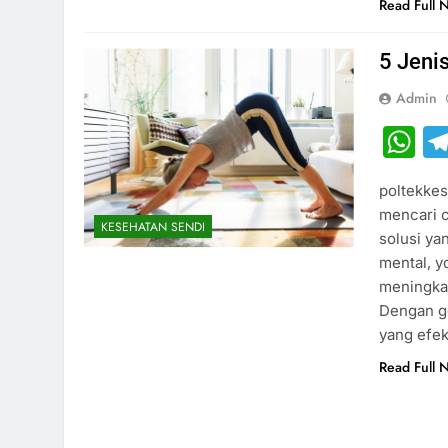
Read Full 
5 Jeni
Admin
W
poltekkes
mencari c
KESEHATAN SENDI
solusi ya
mental, y
meningkat
Dengan ge
yang efek
Read Full 