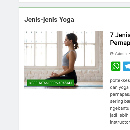
Jenis-jenis Yoga
7 Jeni
Perna
Admin
W
poltekkes
KESEHATAN PERNAPASAN
dan yoga 
pernapasa
sering ba
ngebantu 
jadi lebi
instructo