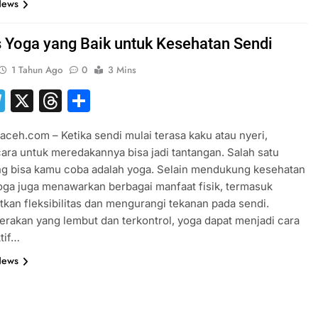
News
s Yoga yang Baik untuk Kesehatan Sendi
1 Tahun Ago
0
3 Mins
hatsApp
Telegram
X
Threads
Share
aceh.com – Ketika sendi mulai terasa kaku atau nyeri,
ara untuk meredakannya bisa jadi tantangan. Salah satu
ng bisa kamu coba adalah yoga. Selain mendukung kesehatan
oga juga menawarkan berbagai manfaat fisik, termasuk
kan fleksibilitas dan mengurangi tekanan pada sendi.
rakan yang lembut dan terkontrol, yoga dapat menjadi cara
tif…
News