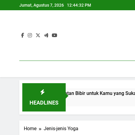
Skip
Jumat, Agustus 7, 2026
12:44:32 PM
to
content
10 Tips Perawatan Bibir untuk Kamu yang Suka Pakai Lipstik
1 Tahun Ago
HEADLINES
Home
Jenis-jenis Yoga