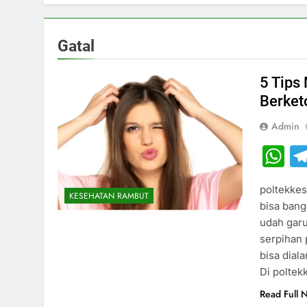
Gatal
5 Tips
Berke
Admin
W
poltekkes
KESEHATAN RAMBUT
bisa bang
udah garu
serpihan 
bisa dial
Di polte
Read Full 