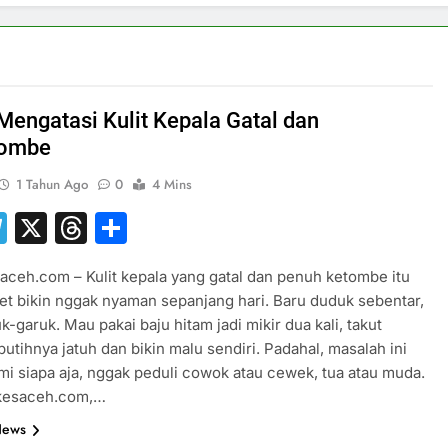
 Mengatasi Kulit Kepala Gatal dan
tombe
1 Tahun Ago
0
4 Mins
hatsApp
Telegram
X
Threads
Share
aceh.com – Kulit kepala yang gatal dan penuh ketombe itu
et bikin nggak nyaman sepanjang hari. Baru duduk sebentar,
k-garuk. Mau pakai baju hitam jadi mikir dua kali, takut
putihnya jatuh dan bikin malu sendiri. Padahal, masalah ini
ami siapa aja, nggak peduli cowok atau cewek, tua atau muda.
kkesaceh.com,…
News