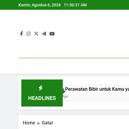
Skip
Kamis, Agustus 6, 2026
11:50:32 AM
to
content
10 Tips Perawatan Bibir untuk Kamu yang Suka Pakai
1 Tahun Ago
HEADLINES
Home
Gatal