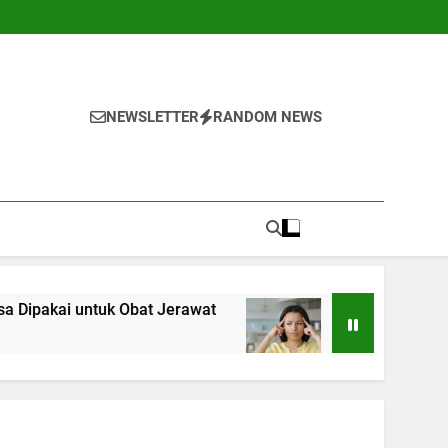
NEWSLETTER
RANDOM NEWS
tuk Obat Jerawat
5 Langkah Awal untuk Meng
1 Tahun Ago